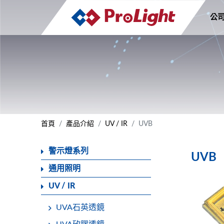
公
首頁
產品介紹
UV / IR
UVB
警示燈系列
UVB
通用照明
UV / IR
UVA石英透鏡