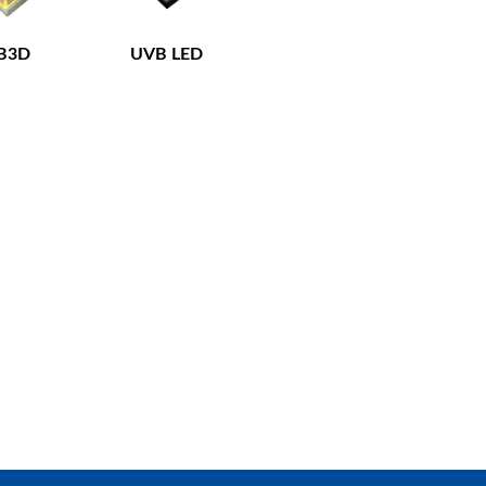
B3D
UVB LED