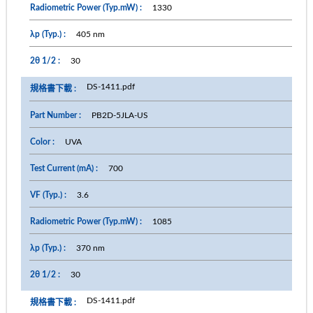
1330
405 nm
30
DS-1411.pdf
PB2D-5JLA-US
UVA
700
3.6
1085
370 nm
30
DS-1411.pdf