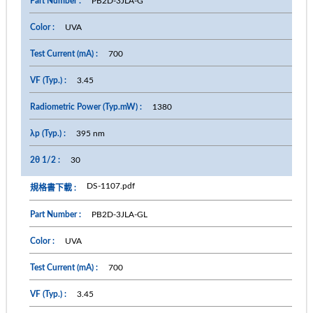
PB2D-3JLA-G
UVA
700
3.45
1380
395 nm
30
DS-1107.pdf
PB2D-3JLA-GL
UVA
700
3.45