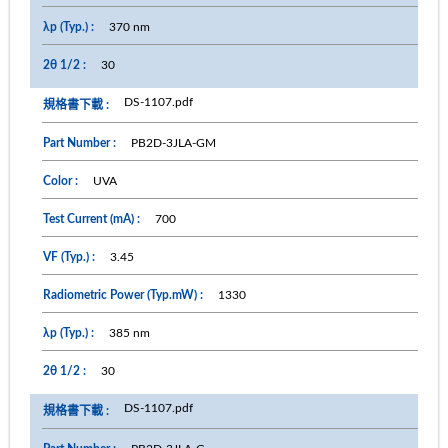
370 nm
30
DS-1107.pdf
PB2D-3JLA-GM
UVA
700
3.45
1330
385 nm
30
DS-1107.pdf