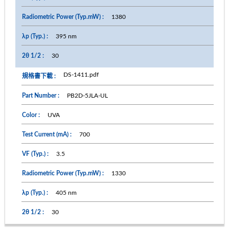
1380
395 nm
30
DS-1411.pdf
PB2D-5JLA-UL
UVA
700
3.5
1330
405 nm
30