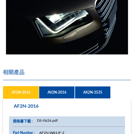
相關產品
AF2N-2016
AV2N-2016
AK2N-3535
AF2N-2016
DS-0626.pdf
AF2N-WA1JF-2