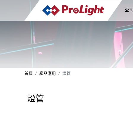
公
首頁
產品應用
燈管
燈管