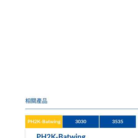
相關產品
PH2K-Batwing
3030
3535
PH2K-Batwing