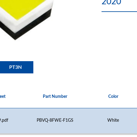
2020
PT3N
eet
Part Number
Color
.pdf
PBVQ-8FWE-F1GS
White