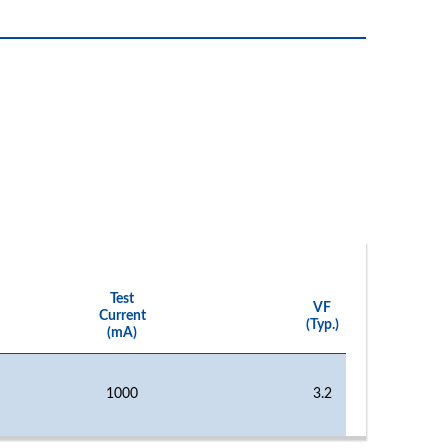
Test
VF
Current
(Typ.)
(mA)
1000
3.2