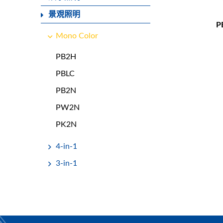
景覌照明
P
Mono Color
PB2H
PBLC
PB2N
PW2N
PK2N
4-in-1
3-in-1