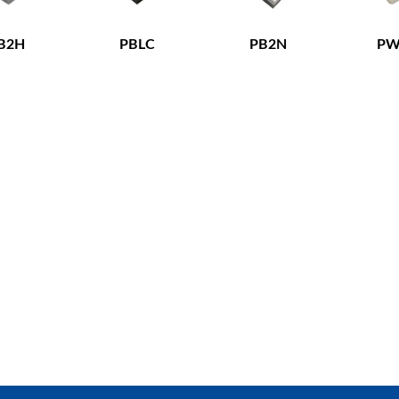
B2H
PBLC
PB2N
PW