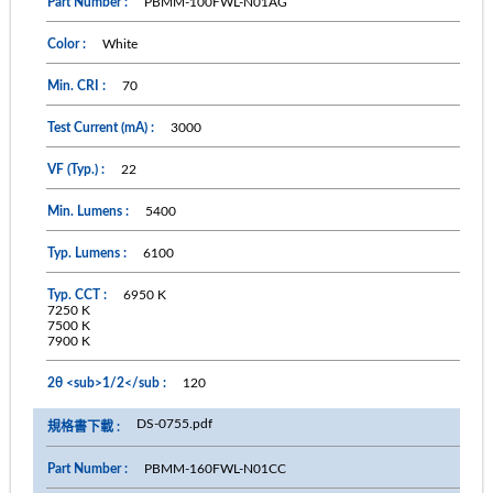
PBMM-100FWL-N01AG
White
70
3000
22
5400
6100
6950 K
7250 K
7500 K
7900 K
120
DS-0755.pdf
PBMM-160FWL-N01CC