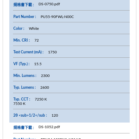
DS-0750.pdf
PU55-90FWL-N00C
White
72
1750
15.5
2300
2600
7250 K
7550 K
120
DS-1052.pdf