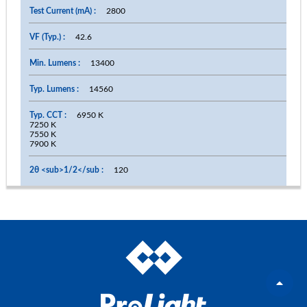
2800
42.6
13400
14560
6950 K
7250 K
7550 K
7900 K
120