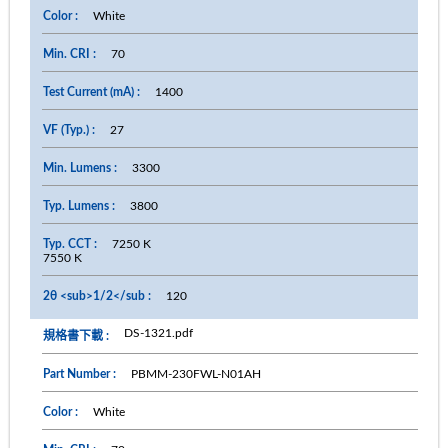
White
70
1400
27
3300
3800
7250 K
7550 K
120
DS-1321.pdf
PBMM-230FWL-N01AH
White