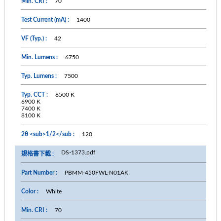
70
1400
42
6750
7500
6500 K
6900 K
7400 K
8100 K
120
DS-1373.pdf
PBMM-450FWL-N01AK
White
70