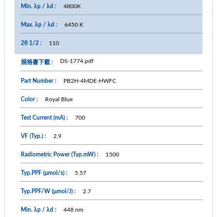
4800K
6450 K
110
DS-1774.pdf
PB2H-4MDE-HWFC
Royal Blue
700
2.9
1500
5.57
2.7
448 nm