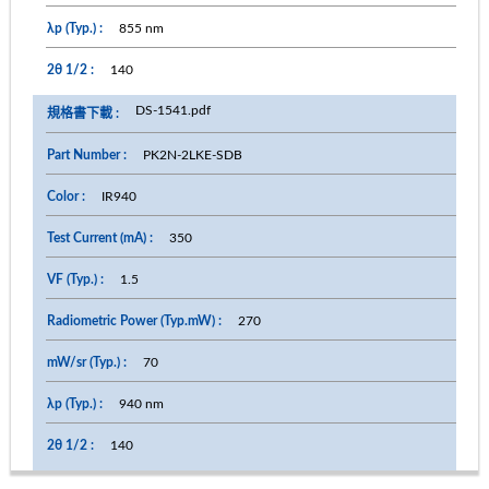
855 nm
140
DS-1541.pdf
PK2N-2LKE-SDB
IR940
350
1.5
270
70
940 nm
140