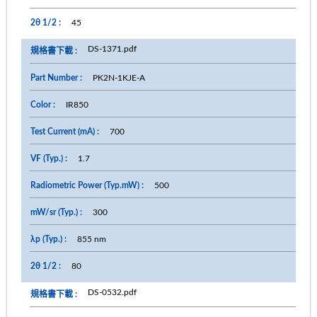
45
DS-1371.pdf
PK2N-1KJE-A
IR850
700
1.7
500
300
855 nm
80
DS-0532.pdf