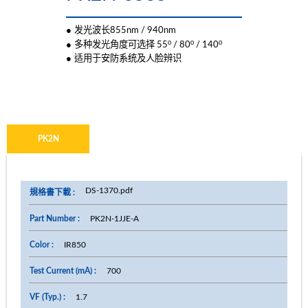
●
发光波长855nm / 940nm
º
º
º
●
多种发光角度可选择 55
/ 80
/ 140
●
适用于安防系统及人脸辨识
PK2N
DS-1370.pdf
PK2N-1JJE-A
IR850
700
1.7