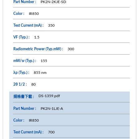
PK2N-2KJE-SD
IR850
350
1.5
300
155
855 nm
80
DS-1359.pdf
PK2N-1LJE-A
IR850
700