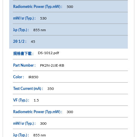
500
530
855 nm
45
DS-1012.pdf
PK2N-2JJE-RB
IR850
350
1.5
300
300
855 nm