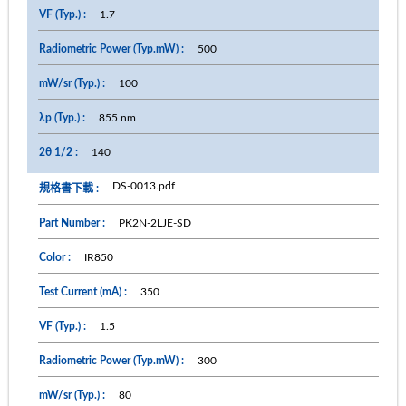
1.7
500
100
855 nm
140
DS-0013.pdf
PK2N-2LJE-SD
IR850
350
1.5
300
80